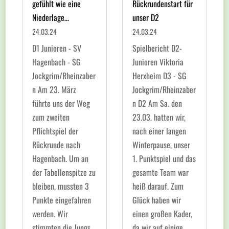
gefühlt wie eine
Rückrundenstart für
Niederlage…
unser D2
24.03.24
24.03.24
D1 Junioren - SV
Spielbericht D2-
Hagenbach - SG
Junioren Viktoria
Jockgrim/Rheinzaber
Herxheim D3 - SG
n Am 23. März
Jockgrim/Rheinzaber
führte uns der Weg
n D2 Am Sa. den
zum zweiten
23.03. hatten wir,
Pflichtspiel der
nach einer langen
Rückrunde nach
Winterpause, unser
Hagenbach. Um an
1. Punktspiel und das
der Tabellenspitze zu
gesamte Team war
bleiben, mussten 3
heiß darauf. Zum
Punkte eingefahren
Glück haben wir
werden. Wir
einen großen Kader,
stimmten die Jungs
da wir auf einige