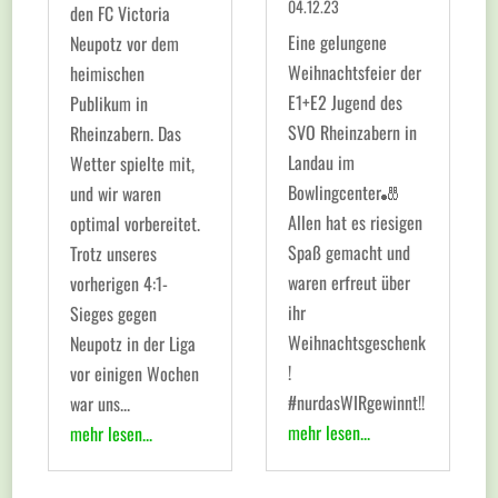
04.12.23
den FC Victoria
Eine gelungene
Neupotz vor dem
Weihnachtsfeier der
heimischen
E1+E2 Jugend des
Publikum in
SVO Rheinzabern in
Rheinzabern. Das
Landau im
Wetter spielte mit,
Bowlingcenter🎳
und wir waren
Allen hat es riesigen
optimal vorbereitet.
Spaß gemacht und
Trotz unseres
waren erfreut über
vorherigen 4:1-
ihr
Sieges gegen
Weihnachtsgeschenk
Neupotz in der Liga
!
vor einigen Wochen
#nurdasWIRgewinnt!!
war uns...
mehr lesen...
mehr lesen...