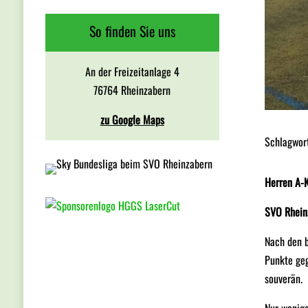
So finden Sie uns
An der Freizeitanlage 4
76764 Rheinzabern
zu Google Maps
Schlagwor
Herren A-
SVO Rheinz
Nach den 
Punkte geg
souverän.