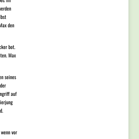
bec im
werden
lbst
 Max den
cker bot.
nten. Max
en seines
 der
griff auf
ierjung
d.
h wenn vor