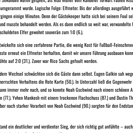
 Sekunden waren gespielt, als Max Müller vom Kandeler Torwart Fabien Ris
umgerammt wurde. Logische Folge: Elfmeter. Bis der allerdings ausgeführt 
rgingen einige Minuten. Denn der Gästekeeper hatte sich bei seinem Foul se
nd musste behandelt werden. Als es dann endlich so weit war, verwandelte
schuldeten Elfer gewohnt souverän zum 1:0 (6.).
wickelte sich eine zerfahrene Partie, die wenig Kost für Fußball-Feinschme
ste erneut ein Elfmeter herhalten, damit wir unsere Führung ausbauen kon
öhte auf 2:0 (31.). Zuvor war Rico Sachs gefoult worden.
 dem Wechsel schwächten sich die Gäste dann selbst. Eugen Galkin sah weg
herrschten Verhaltens die Rote Karte (50.). In Unterzahl ließ die Gegenwehr
dann immer mehr nach, und so konnte Noah Gschwind nach einem schönen An
n (77.). Yvhen Mankosh mit einem trockenen Flachschuss (87.) und Dustin Th
ber nach starker Vorarbeit von Noah Gschwind (90.) sorgten für den Endstan
and ein deutlicher und verdienter Sieg, der sich richtig gut anfühlte – auc