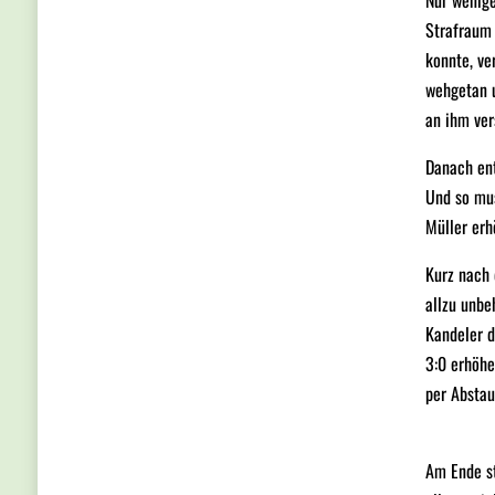
Nur wenige
Strafraum 
konnte, ve
wehgetan u
an ihm ver
Danach ent
Und so mus
Müller erh
Kurz nach
allzu unbe
Kandeler 
3:0 erhöhe
per Abstau
Am Ende st