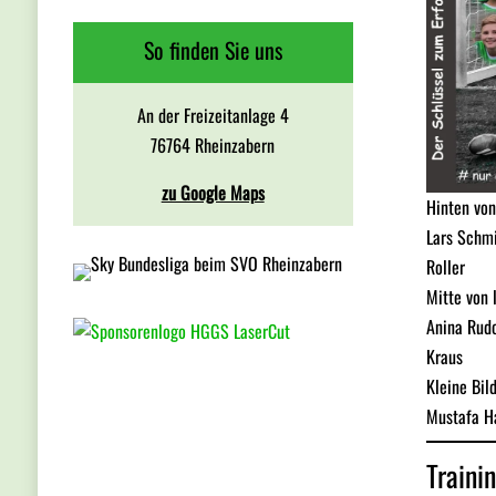
So finden Sie uns
An der Freizeitanlage 4
76764 Rheinzabern
zu Google Maps
Hinten von
Lars Schmi
Roller
Mitte von 
Anina Rudo
Kraus
Kleine Bil
Mustafa Ha
Traini