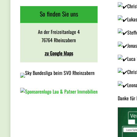
Chris
So finden Sie uns
Luka
An der Freizeitanlage 4
Steff
76764 Rheinzabern
Jonas
zu Google Maps
Luca 
Chris
Leona
Danke für 