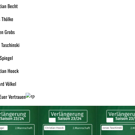
tian Becht
s Thölke
en Grobs
 Taschinski
Spiegel
tian Hoock
rd Völkel
Euer Vertrauen