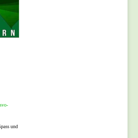
svo-
Spass und