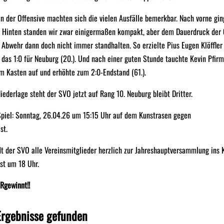
in der Offensive machten sich die vielen Ausfälle bemerkbar. Nach vorne gi
. Hinten standen wir zwar einigermaßen kompakt, aber dem Dauerdruck der
 Abwehr dann doch nicht immer standhalten. So erzielte Pius Eugen Klöffler
 das 1:0 für Neuburg (20.). Und nach einer guten Stunde tauchte Kevin Pfirm
m Kasten auf und erhöhte zum 2:0-Endstand (61.).
iederlage steht der SVO jetzt auf Rang 10. Neuburg bleibt Dritter.
Spiel: Sonntag, 26.04.26 um 15:15 Uhr auf dem Kunstrasen gegen
st.
t der SVO alle Vereinsmitglieder herzlich zur Jahreshauptversammlung ins 
ist um 18 Uhr.
Rgewinnt!!
Ergebnisse gefunden