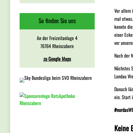
Vor allem 
mal etwas
So finden Sie uns
konnte die
einer Ecke
An der Freizeitanlage 4
vor unsere
76764 Rheinzabern
Nach der N
zu Google Maps
Nächstes 
Landau We
Danach läd
ein. Start 
#nurdasWI
Keine 