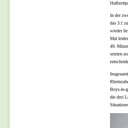
Halbzeitp
In der zw
das 3:1 z
wieder li
Mal leider
49. Minut
setzten no
entscheid
Insgesamt
Rheinzabe
Boys-in-g
die drei L
Situation