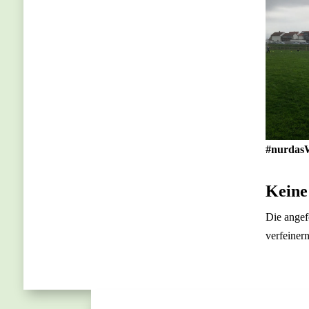
#nurdas
Keine
Die angef
verfeiner