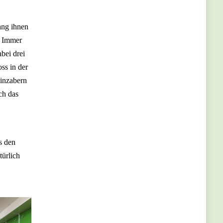
ang ihnen
. Immer
bei drei
oss in der
einzabern
och das
s den
türlich