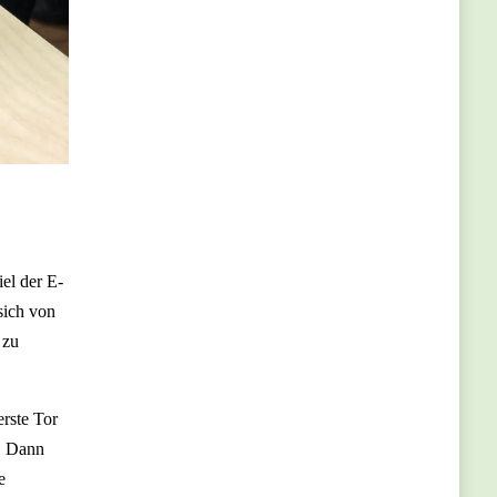
el der E-
sich von
 zu
erste Tor
s. Dann
e