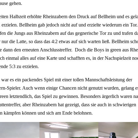
ause gehen.
eiten Halbzeit erhöhte Rheinzabern den Druck auf Bellheim und es gel
u erzielen. Bellheim gab jedoch nicht auf und erzielte wiederum ein Tor
efen die Jungs aus Rheinzabern auf das gegnerische Tor zu und trafen da
 nur die Latte, so dass das 4:2 etwas auf sich warten ließ. Bellheim sch
e dann den erneuten Anschlusstreffer. Doch die Boys in green aus Rh
ch einmal alles auf eine Karte und schafften es, in der Nachspielzeit n
ende 5:3 zu erzielen.
 war es ein packendes Spiel mit einer tollen Mannschaftsleistung der
rn-Spieler. Auch wenn einige Chancen nicht genutzt wurden, gelang e
reen letztendlich, das Spiel zu gewinnen. Besonders ärgerlich waren na
attentreffer, aber Rheinzabern hat gezeigt, dass sie auch in schwierigen
en kämpfen können und sich am Ende belohnen.