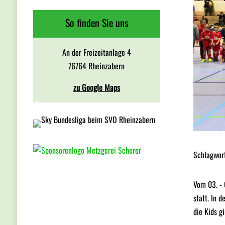
So finden Sie uns
An der Freizeitanlage 4
76764 Rheinzabern
zu Google Maps
Schlagwor
Vom 03. - 
statt. In 
die Kids 