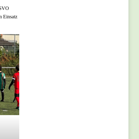
m SVO
n Einsatz