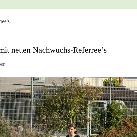
ree’s
it neuen Nachwuchs-Referree’s
ben