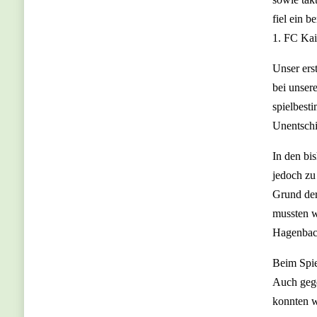
fiel ein 
1. FC Kai
Unser ers
bei unser
spielbest
Unentschi
In den bi
jedoch zu
Grund der
mussten w
Hagenbach
Beim Spie
Auch gege
konnten w