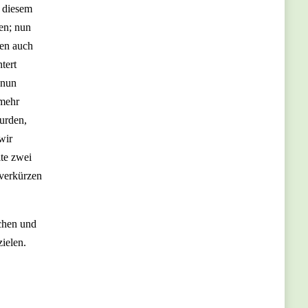
u diesem
en; nun
cen auch
tert
 nun
 mehr
urden,
wir
lte zwei
 verkürzen
achen und
zielen.