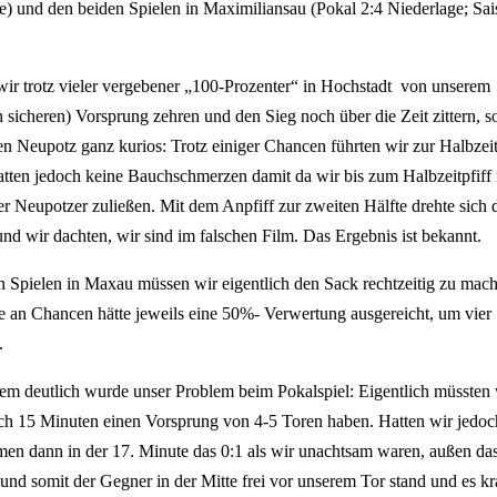
e) und den beiden Spielen in Maximiliansau (Pokal 2:4 Niederlage; Sai
ir trotz vieler vergebener „100-Prozenter“ in Hochstadt von unserem
ch sicheren) Vorsprung zehren und den Sieg noch über die Zeit zittern, s
en Neupotz ganz kurios: Trotz einiger Chancen führten wir zur Halbzeit
hatten jedoch keine Bauchschmerzen damit da wir bis zum Halbzeitpfiff 
r Neupotzer zuließen. Mit dem Anpfiff zur zweiten Hälfte drehte sich 
nd wir dachten, wir sind im falschen Film. Das Ergebnis ist bekannt.
n Spielen in Maxau müssen wir eigentlich den Sack rechtzeitig zu mac
 an Chancen hätte jeweils eine 50%- Verwertung ausgereicht, um vier 
.
em deutlich wurde unser Problem beim Pokalspiel: Eigentlich müssten 
ach 15 Minuten einen Vorsprung von 4-5 Toren haben. Hatten wir jedoc
en dann in der 17. Minute das 0:1 als wir unachtsam waren, außen das
und somit der Gegner in der Mitte frei vor unserem Tor stand und es k