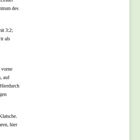
entrum des
it 3:2;
ir als
, vorne
, auf
 Hierdurch
egen
Klatsche.
ren, hier