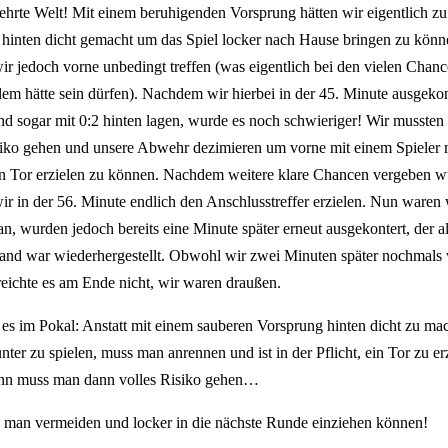
kehrte Welt! Mit einem beruhigenden Vorsprung hätten wir eigentlich z
 hinten dicht gemacht um das Spiel locker nach Hause bringen zu könn
ir jedoch vorne unbedingt treffen (was eigentlich bei den vielen Chan
lem hätte sein dürfen). Nachdem wir hierbei in der 45. Minute ausgekon
d sogar mit 0:2 hinten lagen, wurde es noch schwieriger! Wir mussten
siko gehen und unsere Abwehr dezimieren um vorne mit einem Spieler
in Tor erzielen zu können. Nachdem weitere klare Chancen vergeben w
ir in der 56. Minute endlich den Anschlusstreffer erzielen. Nun waren 
an, wurden jedoch bereits eine Minute später erneut ausgekontert, der a
and war wiederhergestellt. Obwohl wir zwei Minuten später nochmals
reichte es am Ende nicht, wir waren draußen.
st es im Pokal: Anstatt mit einem sauberen Vorsprung hinten dicht zu m
unter zu spielen, muss man anrennen und ist in der Pflicht, ein Tor zu er
nn muss man dann volles Risiko gehen…
e man vermeiden und locker in die nächste Runde einziehen können!