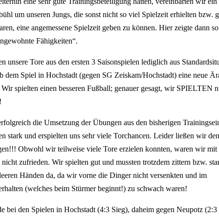
terhin eine sehr gute Trainingsbeteiligung hatten, vereinbarten wir ein 
bühl um unseren Jungs, die sonst nicht so viel Spielzeit erhielten bzw. 
waren, eine angemessene Spielzeit geben zu können. Hier zeigte dann s
ungewohnte Fähigkeiten“.
ten unsere Tore aus den ersten 3 Saisonspielen lediglich aus Standardsit
 ab dem Spiel in Hochstadt (gegen SG Zeiskam/Hochstadt) eine neue Är
 Wir spielten einen besseren Fußball; genauer gesagt, wir SPIELTEN n
!
rfolgreich die Umsetzung der Übungen aus den bisherigen Trainingsei
en stark und erspielten uns sehr viele Torchancen. Leider ließen wir de
gen!!! Obwohl wir teilweise viele Tore erzielen konnten, waren wir mi
nicht zufrieden. Wir spielten gut und mussten trotzdem zittern bzw. st
leeren Händen da, da wir vorne die Dinger nicht versenkten und im
halten (welches beim Stürmer beginnt!) zu schwach waren!
e bei den Spielen in Hochstadt (4:3 Sieg), daheim gegen Neupotz (2:3