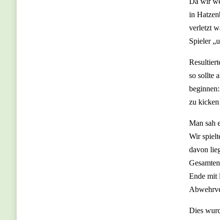
Da wir wei
in Hatzen
verletzt 
Spieler „
Resultier
so sollte
beginnen:
zu kicken
Man sah e
Wir spielt
davon lie
Gesamten 
Ende mit 
Abwehrver
Dies wurd