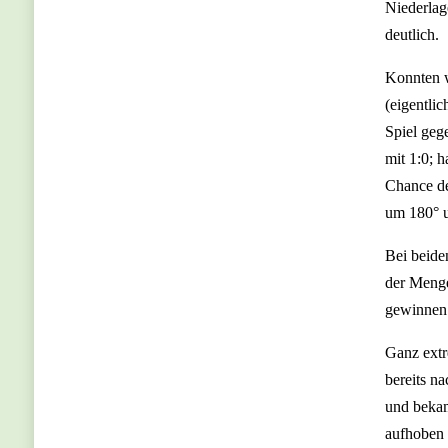
Niederlag
deutlich.
Konnten w
(eigentli
Spiel geg
mit 1:0; 
Chance de
um 180° u
Bei beide
der Menge
gewinnen
Ganz extr
bereits n
und bekam
aufhoben 