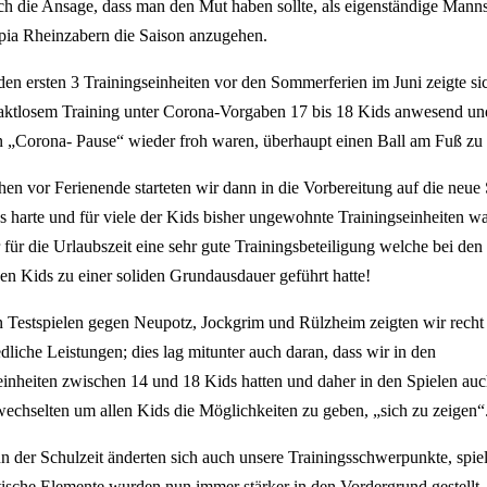
ch die Ansage, dass man den Mut haben sollte, als eigenständige Manns
ia Rheinzabern die Saison anzugehen.
den ersten 3 Trainingseinheiten vor den Sommerferien im Juni zeigte si
taktlosem Training unter Corona-Vorgaben 17 bis 18 Kids anwesend u
n „Corona- Pause“ wieder froh waren, überhaupt einen Ball am Fuß zu
en vor Ferienende starteten wir dann in die Vorbereitung auf die neue 
 harte und für viele der Kids bisher ungewohnte Trainingseinheiten w
r für die Urlaubszeit eine sehr gute Trainingsbeteiligung welche bei den
n Kids zu einer soliden Grundausdauer geführt hatte!
n Testspielen gegen Neupotz, Jockgrim und Rülzheim zeigten wir recht
edliche Leistungen; dies lag mitunter auch daran, dass wir in den
einheiten zwischen 14 und 18 Kids hatten und daher in den Spielen auch
wechselten um allen Kids die Möglichkeiten zu geben, „sich zu zeigen“
n der Schulzeit änderten sich auch unsere Trainingsschwerpunkte, spie
tische Elemente wurden nun immer stärker in den Vordergrund gestellt.