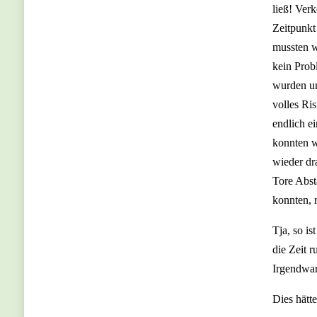
ließ! Ver
Zeitpunkt
mussten w
kein Prob
wurden un
volles Ri
endlich e
konnten w
wieder dr
Tore Abst
konnten, 
Tja, so i
die Zeit r
Irgendwa
Dies hätt