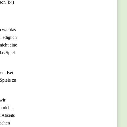
son 4:4)
o war das
 lediglich
nicht eine
das Spiel
hen. Bei
Spiele zu
wir
h nicht
 Abseits
rachen