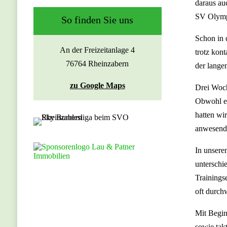
daraus au
SV Olymp
So finden Sie uns
Schon in 
An der Freizeitanlage 4
trotz kon
76764 Rheinzabern
der lange
zu Google Maps
Drei Woch
Obwohl es
hatten wi
anwesende
In unsere
unterschi
Trainings
oft durch
Mit Begin
sowie tak