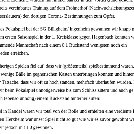
bereits vereinbartes Training auf dem Fröhnerhof (Nachwuchsleistungsz
serslautern) den dortigen Corona- Bestimmungen zum Opfer.
tes Pokalspiel bei der SG Billigheim/ Ingenheim gewannen wir knapp m
em ersten Saisonspiel in der 1. Kreisklasse gegen Hagenbach konnten w
immende Mannschaft nach einem 0:1 Rückstand wenigsten noch ein
eden erreichen.
sherigen Spielen fiel auf, dass wir (größtenteils) spielbestimmend waren
 wenige Bälle im gegnerischen Kasten unterbringen konnten und hinten
 Tatsache, dass wir oft zu hoch standen, mehrfach überlaufen wurden.
ir beim Pokalspiel unnötigerweise bis zum Schluss zittern und auch g
 (ebenso unnötig) einem Rückstand hinterherlaufen!
l in Kandel waren wir total von der Rolle und erhielten eine verdiente 
n Herxheim war unser Spiel nicht so gut wie wir es zuvor gewohnt wa
ir jedoch mit 1:0 gewinnen.