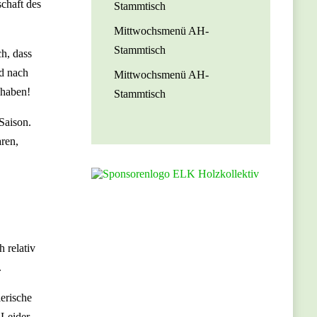
chaft des
Stammtisch
Mittwochsmenü AH-
Stammtisch
ch, dass
nd nach
Mittwochsmenü AH-
 haben!
Stammtisch
Saison.
aren,
 relativ
.
lerische
 Leider