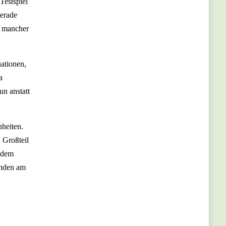
Testspiel
gerade
o mancher
uationen,
a
un anstatt
nheiten.
n Großteil
t dem
anden am