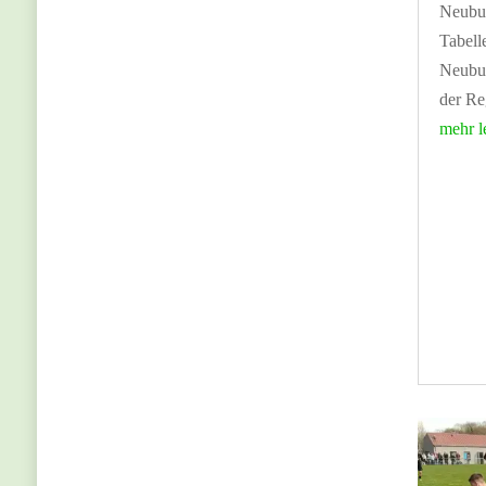
Neubu
Tabell
Neubur
der Re
mehr l