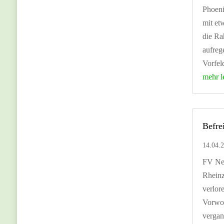
Phoeni
mit et
die Ra
aufreg
Vorfeld
mehr l
Befre
14.04.
FV Ne
Rheinz
verlor
Vorwo
verga