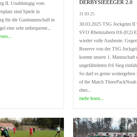
DERBYSIEEEGER 2.0
rg II. Unabhängig vom
enplatz sind Spiele in
31.03.25
g für die Gastmannschaft in
30.03.2025 TSG Jockgrim II 
gel eine sehr unbequeme...
SVO Rheinzabern 0:6 (0:2) E
esen...
wieder volle Ausbeute. Gegen
Reserve von der TSG Jockgr
konnte unsere 1. Mannschaft 
ungefährdeten 0:6 Sieg einfah
So darf es gerne weitergehen
of the Match ThreePackNoah
eher...
mehr lesen...