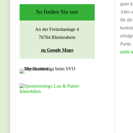
ganz kl
So finden Sie uns
Alles 
für di
bedeut
An der Freizeitanlage 4
erfolgr
76764 Rheinzabern
Partie.
zu Google Maps
mehr l