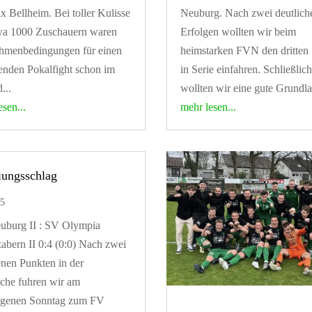
x Bellheim. Bei toller Kulisse
Neuburg. Nach zwei deutlich
wa 1000 Zuschauern waren
Erfolgen wollten wir beim
hmenbedingungen für einen
heimstarken FVN den dritten 
enden Pokalfight schon im
in Serie einfahren. Schließlich
...
wollten wir eine gute Grundla
esen...
mehr lesen...
iungsschlag
25
uburg II : SV Olympia
abern II 0:4 (0:0) Nach zwei
enen Punkten in der
che fuhren wir am
ngenen Sonntag zum FV