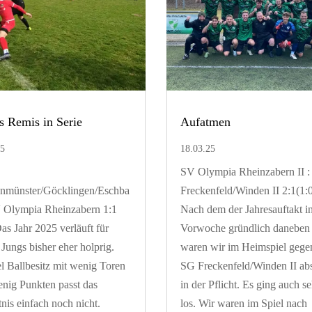
es Remis in Serie
Aufatmen
25
18.03.25
SV Olympia Rheinzabern II 
enmünster/Göcklingen/Eschba
Freckenfeld/Winden II 2:1(1:
 Olympia Rheinzabern 1:1
Nach dem der Jahresauftakt in
Das Jahr 2025 verläuft für
Vorwoche gründlich daneben 
 Jungs bisher eher holprig.
waren wir im Heimspiel gege
el Ballbesitz mit wenig Toren
SG Freckenfeld/Winden II abs
nig Punkten passt das
in der Pflicht. Es ging auch se
tnis einfach noch nicht.
los. Wir waren im Spiel nach