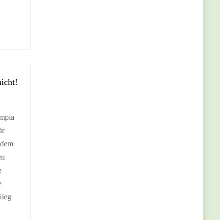
icht!
mpia
ür
n dem
en
e
e
Sieg