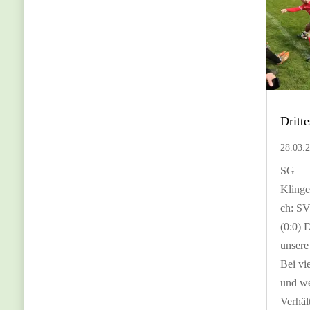
Dritt
28.03.
SG
Kling
ch: SV
(0:0) 
unsere
Bei vi
und we
Verhäl