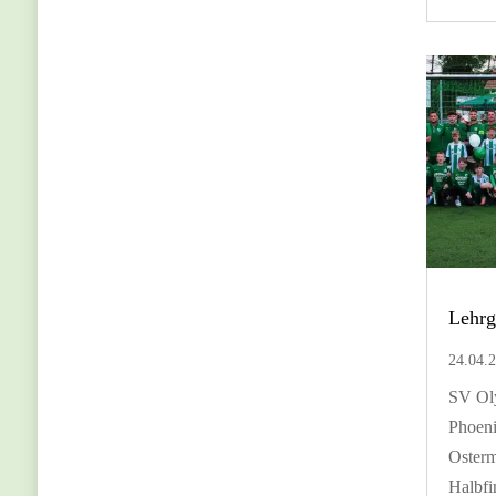
Lehrg
24.04.
SV Ol
Phoeni
Osterm
Halbfi