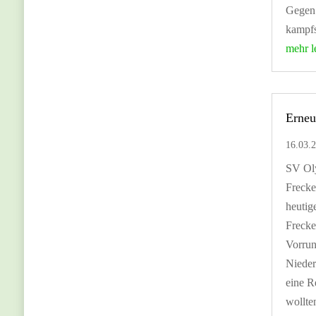
Gegen 
kampfs
mehr l
Erneu
16.03.
SV Ol
Frecke
heutig
Frecke
Vorrun
Nieder
eine R
wollte