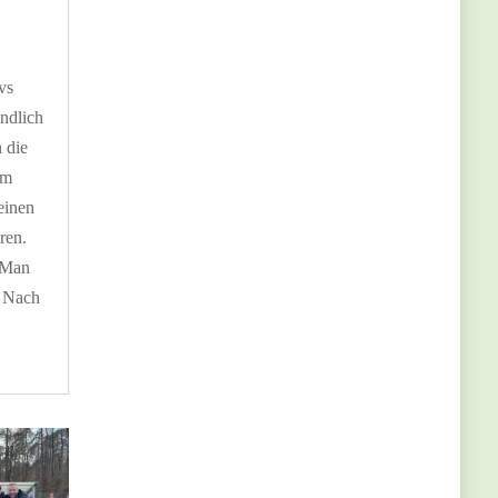
vs
ndlich
 die
im
einen
ren.
 Man
 Nach