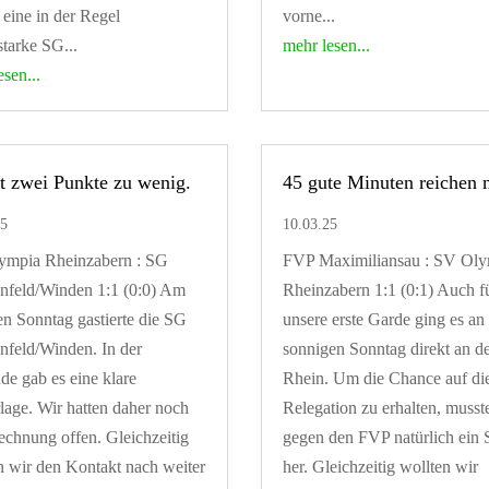
eine in der Regel
vorne...
tarke SG...
mehr lesen...
esen...
t zwei Punkte zu wenig.
45 gute Minuten reichen n
25
10.03.25
ympia Rheinzabern : SG
FVP Maximiliansau : SV Oly
nfeld/Winden 1:1 (0:0) Am
Rheinzabern 1:1 (0:1) Auch f
en Sonntag gastierte die SG
unsere erste Garde ging es a
nfeld/Winden. In der
sonnigen Sonntag direkt an d
de gab es eine klare
Rhein. Um die Chance auf di
lage. Wir hatten daher noch
Relegation zu erhalten, musst
echnung offen. Gleichzeitig
gegen den FVP natürlich ein 
n wir den Kontakt nach weiter
her. Gleichzeitig wollten wir