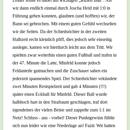
Leider fehlte es dabei am wichtigen „letzten Ball“. Als
wir dann endlich einmal durch Joscha Heid mit 1:0 in
Führung gehen konnten, glaubten (und hofften) wir, der
Bann sei gebrochen. Mit einem guten Gefühl wechselten
wir die Seiten. Da der Schiedsrichter in der zweiten
Halbzeit recht kleinlich pfiff, dies jedoch sehr einseitig
auslegte, kamen wir hierdurch leicht aus dem Tritt. Wir
spielten zwar weiterhin einen guten Fußball und trafen in
der 47. Minute die Latte, Minfeld konnte jedoch
Feldanteile gutmachen und die Zuschauer sahen ein
jederzeit spannendes Spiel. Der Schiedsrichter vekündete
zwei Minuten Restspielzeit und gab 4 Minuten (!!!)
später einen Eckball für Minfeld. Dieser Ball wurde
halbhoch hart in den Strafraum geschlagen, traf dort
irgendeines der vielen Beine und zappelte zum 1:1 im
Netz! Schluss - aus - vorbei! Dieser Punktgewinn fühlte
sich nun leider wie eine Niederlage an! Fazit: Wir hatten