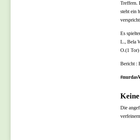
Treffern.
steht ein
versprich
Es spielt
L., Bela 
O.(1 Tor)
Bericht :
#nurdas
Keine
Die angef
verfeiner