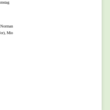
amstag
., Norman
Tor), Mio