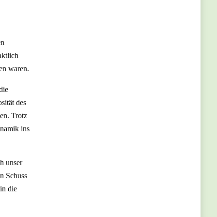
en
ktlich
ben waren.
die
sität des
en. Trotz
ynamik ins
ch unser
en Schuss
in die