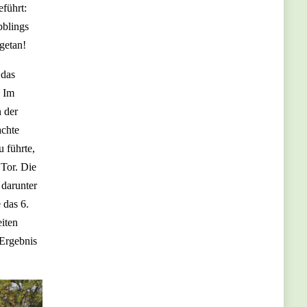
eführt:
bblings
 getan!
 das
. Im
n der
achte
 führte,
 Tor. Die
 darunter
 das 6.
eiten
 Ergebnis