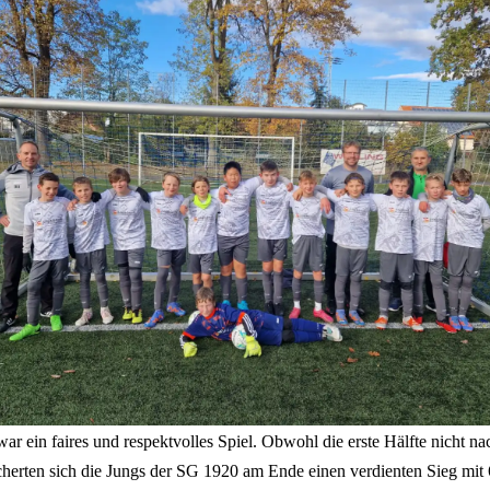
war ein faires und respektvolles Spiel. Obwohl die erste Hälfte nicht na
sicherten sich die Jungs der SG 1920 am Ende einen verdienten Sieg mit