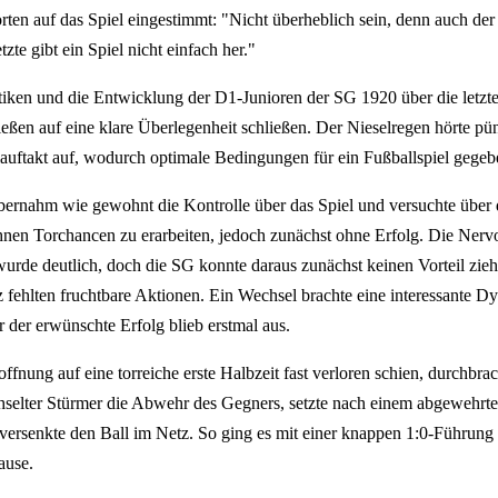
rten auf das Spiel eingestimmt: "Nicht überheblich sein, denn auch der
tzte gibt ein Spiel nicht einfach her."
stiken und die Entwicklung der D1-Junioren der SG 1920 über die letzt
eßen auf eine klare Überlegenheit schließen. Der Nieselregen hörte pün
auftakt auf, wodurch optimale Bedingungen für ein Fußballspiel gege
ernahm wie gewohnt die Kontrolle über das Spiel und versuchte über 
en Torchancen zu erarbeiten, jedoch zunächst ohne Erfolg. Die Nervo
urde deutlich, doch die SG konnte daraus zunächst keinen Vorteil zieh
fehlten fruchtbare Aktionen. Ein Wechsel brachte eine interessante D
r der erwünschte Erfolg blieb erstmal aus.
offnung auf eine torreiche erste Halbzeit fast verloren schien, durchbra
selter Stürmer die Abwehr des Gegners, setzte nach einem abgewehrt
versenkte den Ball im Netz. So ging es mit einer knappen 1:0-Führung 
ause.