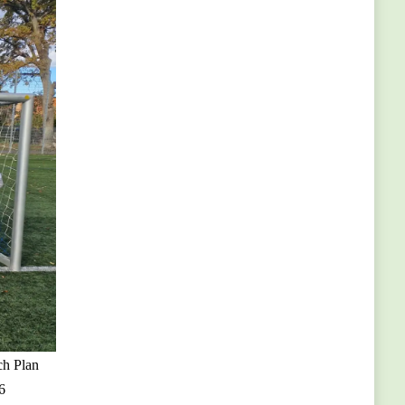
ch Plan
 6