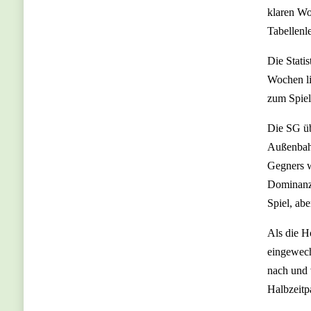
klaren Wo
Tabellenle
Die Stati
Wochen li
zum Spiel
Die SG üb
Außenbahn
Gegners w
Dominanz 
Spiel, abe
Als die H
eingewech
nach und 
Halbzeitp