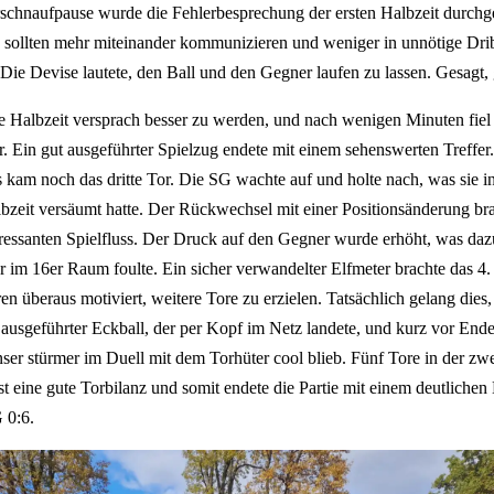
rschnaufpause wurde die Fehlerbesprechung der ersten Halbzeit durchg
 sollten mehr miteinander kommunizieren und weniger in unnötige Dri
. Die Devise lautete, den Ball und den Gegner laufen zu lassen. Gesagt,
e Halbzeit versprach besser zu werden, und nach wenigen Minuten fiel
r. Ein gut ausgeführter Spielzug endete mit einem sehenswerten Treffer
 kam noch das dritte Tor. Die SG wachte auf und holte nach, was sie i
lbzeit versäumt hatte. Der Rückwechsel mit einer Positionsänderung br
eressanten Spielfluss. Der Druck auf den Gegner wurde erhöht, was dazu
er im 16er Raum foulte. Ein sicher verwandelter Elfmeter brachte das 4.
en überaus motiviert, weitere Tore zu erzielen. Tatsächlich gelang dies,
 ausgeführter Eckball, der per Kopf im Netz landete, und kurz vor Ende
unser stürmer im Duell mit dem Torhüter cool blieb. Fünf Tore in der zw
ist eine gute Torbilanz und somit endete die Partie mit einem deutlichen
G 0:6.