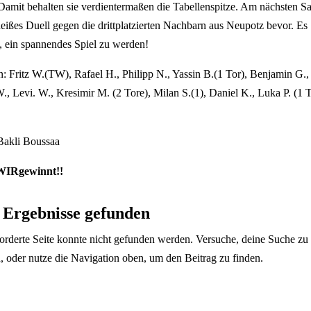
 Damit behalten sie verdientermaßen die Tabellenspitze. Am nächsten S
 heißes Duell gegen die drittplatzierten Nachbarn aus Neupotz bevor. Es
t, ein spannendes Spiel zu werden!
en: Fritz W.(TW), Rafael H., Philipp N., Yassin B.(1 Tor), Benjamin G
W., Levi. W., Kresimir M. (2 Tore), Milan S.(1), Daniel K., Luka P. (1 
 Bakli Boussaa
WIRgewinnt!!
 Ergebnisse gefunden
orderte Seite konnte nicht gefunden werden. Versuche, deine Suche zu
n, oder nutze die Navigation oben, um den Beitrag zu finden.