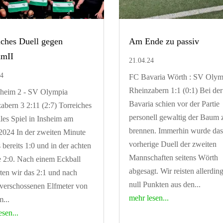
iches Duell gegen
Am Ende zu passiv
imII
21.04.24
24
FC Bavaria Wörth : SV Olym
Rheinzabern 1:1 (0:1) Bei der
sheim 2 - SV Olympia
Bavaria schien vor der Partie
abern 3 2:11 (2:7) Torreiches
personell gewaltig der Baum 
lles Spiel in Insheim am
brennen. Immerhin wurde das
2024 In der zweiten Minute
vorherige Duell der zweiten
s bereits 1:0 und in der achten
Mannschaften seitens Wörth
 2:0. Nach einem Eckball
abgesagt. Wir reisten allerdin
rten wir das 2:1 und nach
null Punkten aus den...
verschossenen Elfmeter von
mehr lesen...
m...
esen...