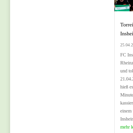
Torre
Inshe
25.04.
FC In
Rheinz
und to
21.04.
hieß e
Minute
kassie
einem 
Inshei
mehr l