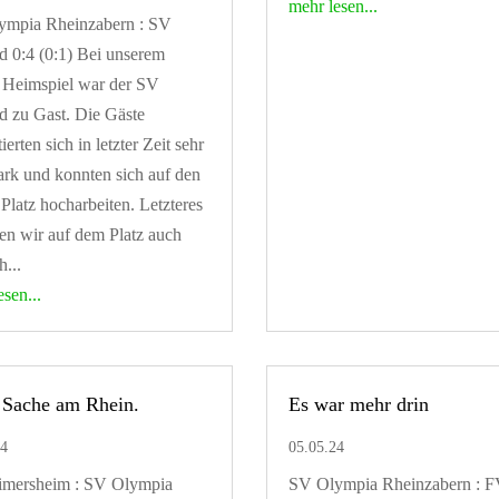
mehr lesen...
ympia Rheinzabern : SV
d 0:4 (0:1) Bei unserem
n Heimspiel war der SV
d zu Gast. Die Gäste
ierten sich in letzter Zeit sehr
ark und konnten sich auf den
n Platz hocharbeiten. Letzteres
n wir auf dem Platz auch
h...
esen...
 Sache am Rhein.
Es war mehr drin
24
05.05.24
imersheim : SV Olympia
SV Olympia Rheinzabern : 