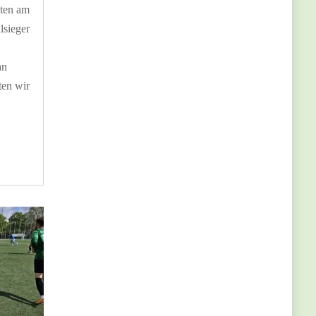
ßten am
lsieger
an
ten wir