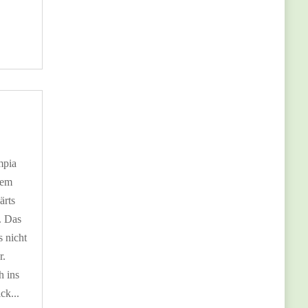
mpia
lem
ärts
. Das
s nicht
r.
h ins
ck...