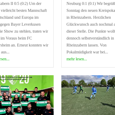
abern II 0:5 (0:2) Um der
Neuburg 0:1 (0:1) Wir begrü
l vielleicht besten Mannschaft
Sonntag den neuen Kreispoka
tschland und Europa im
in Rheinzabern. Herzlichen
 gegen Bayer Leverkusen
Glückwunsch auch nochmal 
die Show zu stehlen, traten wir
dieser Stelle. Die Punkte woll
s im Voraus beim FC
dennoch selbstverständlich in
sheim an. Erneut konnten wir
Rheinzabern lassen. Von
 aus...
Pokalmüdigkeit war bei...
esen...
mehr lesen...