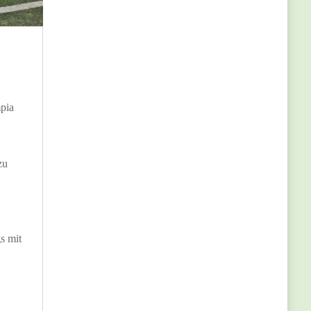
pia
zu
gs mit