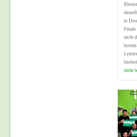
Rheinz
aktuel
in Deu
Finale
nicht 
bereit
Leimer
hierbei
mehr l