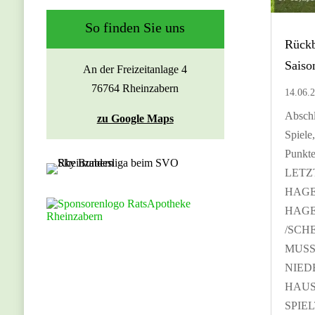
So finden Sie uns
Rückb
Saiso
An der Freizeitanlage 4
76764 Rheinzabern
14.06.
Abschl
zu Google Maps
Spiele
Punkt
LETZ
HAG
HAG
/SCH
MUSS
NIED
HAUS
SPIE