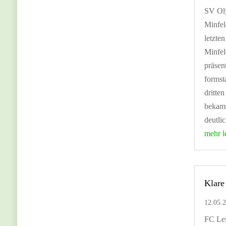
SV Ol
Minfel
letzte
Minfel
präsent
formst
dritte
bekame
deutlic
mehr l
Klare
12.05.
FC Le