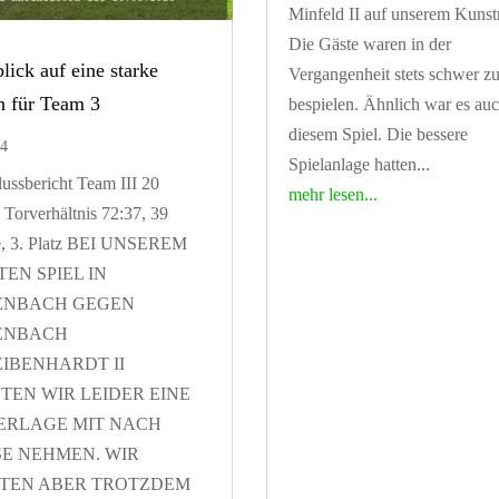
Minfeld II auf unserem Kunst
Die Gäste waren in der
lick auf eine starke
Vergangenheit stets schwer z
n für Team 3
bespielen. Ähnlich war es auc
diesem Spiel. Die bessere
24
Spielanlage hatten...
ussbericht Team III 20
mehr lesen...
, Torverhältnis 72:37, 39
e, 3. Platz BEI UNSEREM
TEN SPIEL IN
ENBACH GEGEN
ENBACH
EIBENHARDT II
TEN WIR LEIDER EINE
ERLAGE MIT NACH
E NEHMEN. WIR
LTEN ABER TROTZDEM