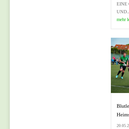
EINE 
UND..
mehr l
Blutle
Heims
20.05.