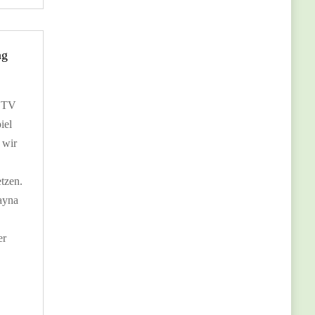
ng
: TV
iel
 wir
tzen.
ayna
er